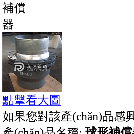
點擊看大圖
如果您對該產(chǎn)品感
產(chǎn)品名稱:
球形補償