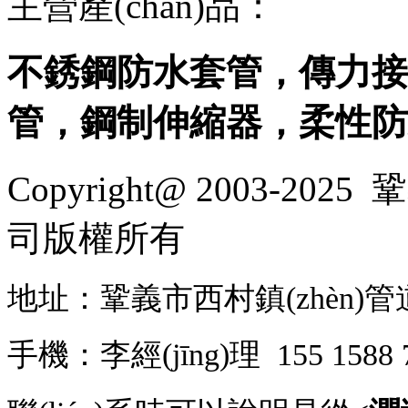
主營產(chǎn)品：
不銹鋼防水套管，傳力接
管，鋼制伸縮器，柔性
Copyright@ 2003-2025
鞏
司
版權所有
地址：鞏義市西村鎮(zhèn)管道裝
手機：李經(jīng)理 155 158