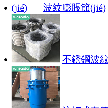
波紋膨脹節(jié)
不銹鋼波