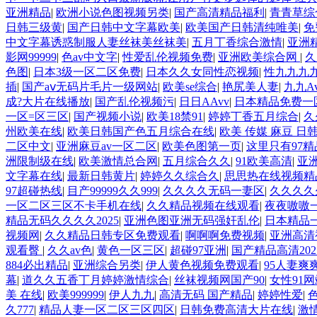
亚洲精品
|
欧洲小说色图视频另类
|
国产高清精品福利
|
青青草综
日韩三级黄
|
国产日韩中文字幕欧美
|
欧美国产日韩清纯唯美
|
免
中文字幕诱惑制服人妻丝袜美丝袜美
|
五月丁香综合激情
|
亚洲
影网99999
|
色av中文字
|
性爱乱伦视频免费
|
亚洲欧美综合网
|
久
色图
|
日本3级一区二区免费
|
日本久久女同性恋视频
|
性九九九
插
|
国产aⅴ无码片毛片一级网站
|
欧美se综合
|
艳尻美人妻
|
九九A
成?大片在线播放
|
国产乱伦视频污
|
日日AAvv
|
日本精品免费一
一区=区三区
|
国产视频小说
|
欧美18禁91
|
婷婷丁香五月综合
|
久
州欧美在线
|
欧美日韩国产色五月综合在线
|
欧美 传媒 麻豆 日
二区中文
|
亚洲麻豆av一区二区
|
欧美色图第一页
|
这里只有97精
洲限制级在线
|
欧美激情总合网
|
五月综合久久
|
91欧美高清
|
亚
文字幕在线
|
最新日韩黄片
|
婷婷久久综合久
|
思思热在线视频精
97超碰热线
|
目产99999久久999
|
久久久久无码一妻区
|
久久久久
一区二区三区不卡手机在线
|
久久精品视频在线观看
|
夜夜嗷嗷
精品无码久久久久2025
|
亚洲色图亚洲无码强奸乱伦
|
日本精品
视频网
|
久久精品日韩专区免费观看
|
啊啊啊免费视频
|
亚洲高清
观看臀
|
久久av色
|
黄色一区三区
|
超碰97亚洲
|
国产精品高清202
884必出精品
|
亚洲综合另类
|
伊人黄色视频免费观看
|
95人妻爽
幕
|
道久久五香丁月婷婷激情综合
|
丝袜视频网国产90
|
女性91网
美 在线
|
欧美999999
|
伊人九九
|
高清无码 国产精品
|
婷婷性爱
|
色
久777
|
精品人妻一区二区三区四区
|
日韩免费高清大片在线
|
激