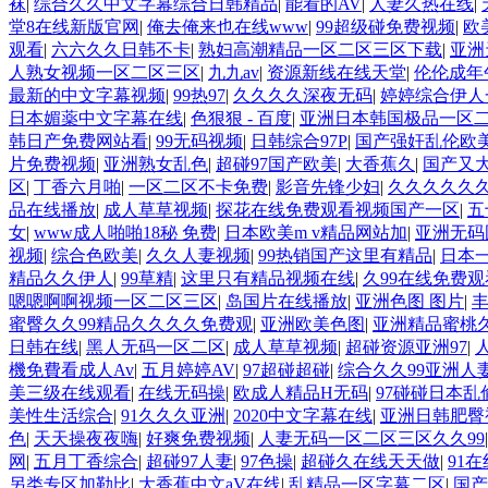
袜
|
综合久久中文字幕综合日韩精品
|
能看的AV
|
人妻久热在线
|
堂8在线新版官网
|
俺去俺来也在线www
|
99超级碰免费视频
|
欧
观看
|
六六久久日韩不卡
|
熟妇高潮精品一区二区三区下载
|
亚洲
人熟女视频一区二区三区
|
九九av
|
资源新线在线天堂
|
伦伦成年
最新的中文字幕视频
|
99热97
|
久久久久深夜无码
|
婷婷综合伊人
日本媚薬中文字幕在线
|
色狠狠 - 百度
|
亚洲日本韩国极品一区
韩日产免费网站看
|
99无码视频
|
日韩综合97P
|
国产强奸乱伦欧
片免费视频
|
亚洲熟女乱色
|
超碰97国产欧美
|
大香蕉久
|
国产又
区
|
丁香六月啪
|
一区二区不卡免费
|
影音先锋少妇
|
久久久久久
品在线播放
|
成人草草视频
|
探花在线免费观看视频国产一区
|
五
女
|
www成人啪啪18秘 免费
|
日本欧美m v精品网站加
|
亚洲无码
视频
|
综合色欧美
|
久久人妻视频
|
99热销国产这里有精品
|
日本
精品久久伊人
|
99草精
|
这里只有精品视频在线
|
久99在线免费
嗯嗯啊啊视频一区二区三区
|
岛国片在线播放
|
亚洲色图 图片
|
丰
蜜臀久久99精品久久久久免费观
|
亚洲欧美色图
|
亚洲精品蜜桃
日韩在线
|
黑人无码一区二区
|
成人草草视频
|
超碰资源亚洲97
|
機免費看成人Av
|
五月婷婷AV
|
97超碰超碰
|
综合久久99亚洲人
美三级在线观看
|
在线无码操
|
欧成人精品H无码
|
97碰碰日本
美性生活综合
|
91久久久亚洲
|
2020中文字幕在线
|
亚洲日韩肥臀
色
|
天天操夜夜嗨
|
好爽免费视频
|
人妻无码一区二区三区久久99
网
|
五月丁香综合
|
超碰97人妻
|
97色操
|
超碰久在线天天做
|
91
另类专区加勒比
|
大香蕉中文aV在线
|
乱精品一区字幕二区
|
国产