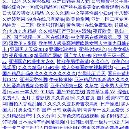
久、1234
|
久久精彩视频
|
亚洲日韩美国人妻
|
日韩免费中文字幕
啪啪综合?v一区综合精品区
|
国产丝袜高跟美女av免费观看
|
在
日大屁股骚女人精品
|
久久久久精
|
中文字幕性感少妇av
|
十八禁
久婷婷苹果
|
99热在线只有精品
|
欧美偷偷网
|
亚洲一区二区专区-
品性爱一二三区
|
欧美强奸乱能
|
黄色网址在线免费观看
|
超碰成
合
|
九九九九精品
|
久久精品国产亚洲AV清纯
|
夜夜欧美
|
熟妇一
二区
|
国产视频一区二区在线观看
|
中文字幕在线观看第二页
|
国
区
|
深爱伊人影院
|
欧美黑人极品高潮喷吹熟女黑人性暴力日韩
卡
|
亚洲男人天堂2013
|
亚洲欧洲激情
|
亚洲少妇综合
|
91美女视
站
|
夜夜操2028
|
精品国产网站
|
国产女人9999
|
欧中美三级一区
av
|
亚洲国产欧美中文永久
|
性欧美另类高清
|
久久仑合
|
欧美色9
线观看
|
九久久精品
|
91n欧美
|
成人免费看吃奶视频网站
|
yel
国产精品乱码久久久久久久久久久久
|
加勒比五月天
|
看日韩黄
片COM
|
亚洲天堂色图
|
午夜操操操
|
亚洲精品白浆高清久久久
人性爱高清视频免费看
|
亚州色图第三区
|
久草在
|
亚州男人天堂
看
|
www.一本大99
|
9118禁
|
国产97色在线
|
青青草字幕AV
|
综合
免费A片
|
五月丁香影视
|
久久青娱乐
|
久久首页
|
吉川爱美98堂
网
|
自拍大香蕉乱插
|
久久久久久波多野吉衣高潮
|
日产操逼
|
操
国大片
|
男女性扦B
|
国产 日韩 欧美高清
|
青青草十区九区爱夜
|
久91精品国产9丨久久分亭
|
久草色悠悠在线视频
|
波多野结衣之
97视频
|
日本高清有码网址视频
|
中国韩国明星一极片一区乱码
卡一卡二卡三乱码入口最新版:能让用户有更多选择的选择-经典