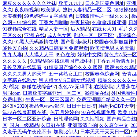
国产精品视频 日本乱伦视频第十页 日本黄色精品视频 婷婷五
麻豆久久久久久久久丝袜
|
欧美九九九
|
日本岛国黄色网址
|
亚洲
说电影综合区 99精品黄片 无码欧美毛片一区二区三 91超级
久久
|
夜夜嗨视频
|
欧美操人
|
熟妇人妻精品一区二区
|
狠狠操狠
www.99.com黄色片 欧美黄片精品一区二区三区 国产三级片
天美视频
|
99色婷婷中文字幕乱色
|
日韩激情毛片一级久久久
|
极
婷婷七七久久激情五月天四色播 超碰caoporn91精品 国产
合网～91综合网
|
丁香六月啪啪
|
午夜超碰
|
色偷偷超碰亚洲
|
日
二区 国产乱伦日韩免费欧美 97激情人妻小说 大香蕉日韩区欧
91视频综合在线
|
精品人妻一区
|
后入精品
|
在线女人91
|
毛片久
生活电影 精品久久国产亚洲av麻豆 五月天婷婷欧美成人 国产一
三区久久
|
亚洲 在线
|
成人色女网
|
乱伦一区二区三区‘
|
超碰综合
妻 国产精品夜色一区二区三区 欧美午夜激情视频网 91在线视
久久
|
91黑人无码激情在线
|
国产搭汕a级片
|
校园春色制服丝袜
级网网 国产黄色观看 91爽人人爽人人插人人爽 欧美日韩性爱视
3P性爱自拍
|
久久精品日韩专区免费观看
|
欧美情色男人的天堂
|
无码日韩逼紧 亚洲精品欧美二区三区中文字幕 蜜臀AV在线播放
九九人妻
|
人人摸人人干
|
99色在线
|
婷婷中文网
|
黄色片A级一
久久三级视屏 日本天堂a在线 在线免费观看a黄片 人妻熟人中文
久久久久久
|
91精品啪在线观看国产城中村
|
丁香五月激情五月
日本黄色一区二区三区电影 丝袜人妻一区二区三区网站 av中文
又长又爽在线观看
|
91精品国产综合久久久蜜臀
|
蜜臀99久久精
操人人操 国产91色图区 国产性天天综合网 91孕妇一区二区三
久久久久男人的天堂
|
五十路熟女工口
|
校园春色综合网
|
激情四
码一区二区三区乱码 久久久久久久久久一级黄色片美女 日韩老
文字幕在线熟女
|
黑人粗大V S日韩女优视频
|
精品久久久久久中
国产91三级在线播放 亚洲精品一二区狠狠撸婷婷五月天 大香蕉国
久9视频
|
超碰在线综合97
|
夜色AV无码手机在线影院
|
大香蕉在
另类 欧美日一区二区黄色电影 亚洲超黄AV 亚洲日本中文字幕
男同com
|
日韩欧美字幕亚洲一区二区
|
99精品在线
|
外国免费性
AA久久久久免费看 国产传媒精品视频91 一级黄片精品在线精
免费电影
|
午夜一区二区三区国产
|
免费亚洲国产精品久久一区
亚洲韩日一区91 91精品偷窥一区二区 大香蕉手机视频免费线 亚
2区3区2020
|
极品色www影院
|
日日干日日摸
|
顶级少妇BT天堂
|
中文版 欧美情色一区=区 亚洲精品久久国产精品37P 亚洲少妇
堂а√在线最新版在线
|
色五月婷婷色
|
97在线视频免费
|
欧美 传媒
日本一区二区亚洲综合
|
日韩淫色网
|
久久性视频
|
国产精品白丝
区
|
国内一级精品
|
久日91在线
|
亚洲高清自拍
|
久久原创中文
|
2
久老子无码午夜伦不卡
|
加勒比伊人
|
日本天天干天天日一区
|
9