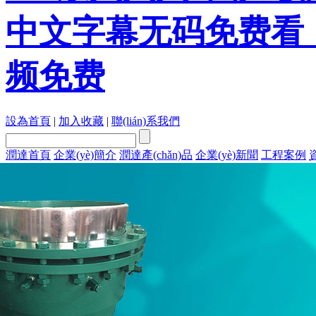
中文字幕无码免费看
频免费
設為首頁
|
加入收藏
|
聯(lián)系我們
潤達首頁
企業(yè)簡介
潤達產(chǎn)品
企業(yè)新聞
工程案例