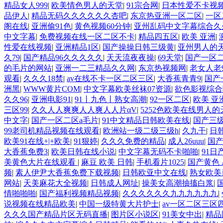
精品女人999
|
欧美情色男人的天堂
|
91宗合网
|
日本性爱不卡视
品伊人
|
精品无码久久久久久久杏吧
|
东京热亚洲一区二区
|
一区
阁在线
|
亚洲偷91色
|
黄色视频60分钟
|
亚州乱码中文字幕综合久
中文字幕
|
免费视频在线一区二区不卡
|
精品四五区
|
欧美 亚洲
|
性爱在线视频
|
亚洲精品1区
|
国产操操日韩三级黄
|
亚州男人的
久79
|
国产精品96久久久久久
|
天天流夜夜操
|
69天堂
|
国产一区
的毛片的网站
|
亚洲一二三精品久久网
|
东京热视频网
|
老女人老
观看
|
久久久18禁
|
av在线不卡一区二区三区
|
大香蕉青青9
|
国产
洲黑
|
WWW黄片COM
|
中文字幕欧美丝袜07资源
|
欲色影视综合
久久96
|
亚洲电影91
|
91丨九色丨熟女高潮
|
92一区二区
|
欧美 亚
三区99
|
久久人人爽爽人人爽人人片αV
|
5252色欧美在线男人的
中文字
|
国产一区二区a毛片
|
91中文精品日韩欧美在线
|
国产三
99老司机精品视频在线观看
|
欧洲站一级二级三级h
|
久九干
|
日
欧美91在线+|+欧美
|
91狠婷
|
久久久免费的精品
|
成人26uuu
|
国
大香蕉免费3
|
欧美日韩在线小说
|
中文字幕无码不卡啪啪
|
91日
美黄色大片在线观看
|
麻豆 欧美 日韩
|
手机看片1025
|
国产黄色 
频
|
素人伊尹大香蕉免费下载视频
|
日韩欧亚中文在线
|
熟女欧美
网站
|
天美麻花大全视频
|
日韩成人网址
|
操美女高潮抽搐白浆
|
情啪啪啪
|
国产福利视频精品视频
|
久久久久久久九九九九九九
|
说视频在线精品欧美
|
中国一级特黄大片护士
|
av一区二区三区
久久久国产精品片区无码直播
|
图片区小说区
|
91美女中出
|
精品