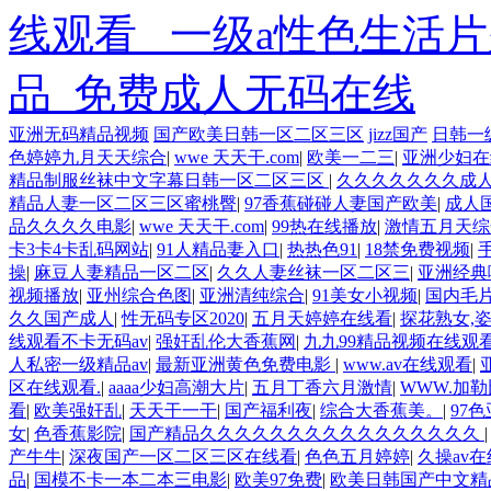
线观看 _一级a性色生活
品_免费成人无码在线
亚洲无码精品视频
国产欧美日韩一区二区三区
jizz国产
日韩一
欧美3级网站 一区二区亚洲AV 精品九九九三级片 亚洲姑娘按
色婷婷九月天天综合
|
wwe 天天干.com
|
欧美一二三
|
亚洲少妇在
品一在线 亚洲成人网站在线视频播放 粉嫩视频免费在线播放 欧
精品制服丝袜中文字幕日韩一区二区三区
|
久久久久久久久成人
一二三区 观看性高潮在线播放网站 日本人妻交换偷拍视频 国
精品人妻一区二区三区蜜桃臀
|
97香蕉碰碰人妻国产欧美
|
成人
级久久久久 国产乱淫视频久久久久 久久黄色AV网站 久久亚洲A
品久久久久电影
|
wwe 天天干.com
|
99热在线播放
|
激情五月天综
自拍偷拍-国产... 亚洲啪啪综合av一区 亚洲成人噜噜噜噜噜 
卡3卡4卡乱码网站
|
91人精品妻入口
|
热热色91
|
18禁免费视频
|
伦一区二区三区 日韩精品亚洲偷拍 亚洲无码高清日韩欧美一区
操
|
麻豆人妻精品一区二区
|
久久人妻丝袜一区二区三
|
亚洲经典
合网 综合激情小说一区 亚洲AV日韩在线观看 91手机在线亚
视频播放
|
亚州综合色图
|
亚洲清纯综合
|
91美女小视频
|
国内毛
清不卡 欧美特黄一级户外 99精品国产无码 黄色成年国产精品 9
久久国产成人
|
性无码专区2020
|
五月天婷婷在线看
|
探花熟女,
在线观看 黄片一级欧美AAA特黄一级欧美久久 在线免费AV不
线观看不卡无码av
|
强奸乱伦大香蕉网
|
九九99精品视频在线观
臀 亚洲精品国偷拍自产在线观看 国产伦一区二区三区免费Ai 人
人私密一级精品av
|
最新亚洲黄色免费电影
|
www.av在线观看
|
网 欧美韩国日本色综合久久久久蜜月 婷婷激情五月天麻豆 av
区在线观看.
|
aaaa少妇高潮大片
|
五月丁香六月激情
|
WWW.加勒
说 国精品无码一区二区三区左线 中文字幕无码不卡一区二区三区
看
|
欧美强奸乱
|
天天干一干
|
国产福利夜
|
综合大香蕉美。
|
97
区二 欧美黄片第二区 91麻豆VA国产 国产精品乱码一区二区
女
|
色香蕉影院
|
国产精品久久久久久久久久久久久久久久久久
综合激情中文字幕 99久久久无码国产精品秋霞网 黄色美女日本
产牛牛
|
深夜国产一区二区三区在线看
|
色色五月婷婷
|
久操av在
欧美二区三页 国产成人自拍欧美在线 国产黄色免费 日韩黄色电影
品
|
国模不卡一本二本三电影
|
欧美97免费
|
欧美日韩国产中文精